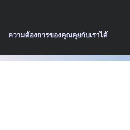
ความต้องการของคุณคุยกับเราได้
อย่าเผชิญอุปสรรคเพียงลำพัง! เราพร้อมรับฟัง ยินดีให้
คำปรึกษา แนะนำทางเลือก และร่วมสร้างเทคโนโลยี
เพื่อบรรลุเป้าหมายของคุณ
รับประกันการติดต่อกลับภายใน 1 วันทำการ
ไม่ว่าจะทางโทรศัพท์ อีเมล หรือกรอกแบบ
ฟอร์ม