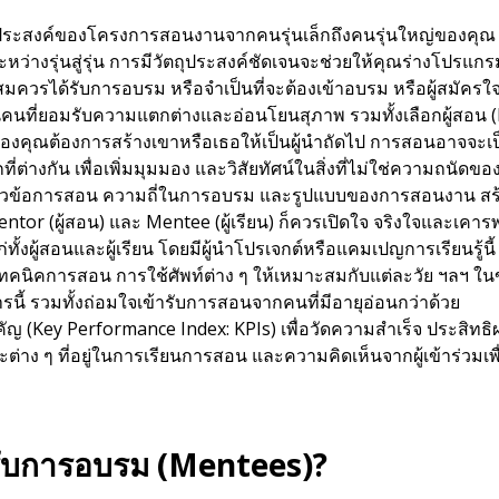
ระสงค์ของโครงการสอนงานจากคนรุ่นเล็กถึงคนรุ่นใหญ่ของคุณ ไ
ว่างรุ่นสู่รุ่น การมีวัตถุประสงค์ชัดเจนจะช่วยให้คุณร่างโปรแกรม
่สมควรได้รับการอบรม หรือจำเป็นที่จะต้องเข้าอบรม หรือผู้สมัคร
คนที่ยอมรับความแตกต่างและอ่อนโยนสุภาพ รวมทั้งเลือกผู้สอน (Ment
งคุณต้องการสร้างเขาหรือเธอให้เป็นผู้นำถัดไป การสอนอาจจะเป็
่ต่างกัน เพื่อเพิ่มมุมมอง และวิสัยทัศน์ในสิ่งที่ไม่ใช่ความถนัดข
ัวข้อการสอน ความถี่ในการอบรม และรูปแบบของการสอนงาน สร้าง
 Mentor (ผู้สอน) และ Mentee (ผู้เรียน) ก็ควรเปิดใจ จริงใจและเคาร
ั้งผู้สอนและผู้เรียน โดยมีผู้นำโปรเจกต์หรือแคมเปญการเรียนรู้นี้ โ
 เทคนิคการสอน การใช้ศัพท์ต่าง ๆ ให้เหมาะสมกับแต่ละวัย ฯลฯ ใน
ี้ รวมทั้งถ่อมใจเข้ารับการสอนจากคนที่มีอายุอ่อนกว่าด้วย
คัญ (Key Performance Index: KPIs) เพื่อวัดความสำเร็จ ประสิ
าง ๆ ที่อยู่ในการเรียนการสอน และความคิดเห็นจากผู้เข้าร่วมเพื
้รับการอบรม
(Mentees)
?