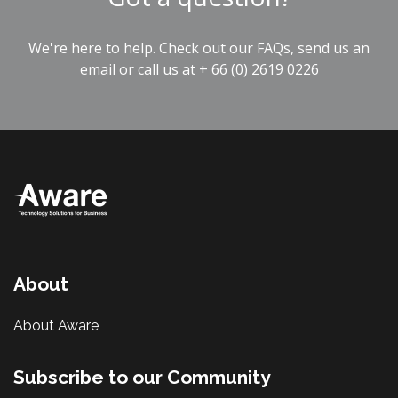
We're here to help. Check out our
FAQs
, send us an
email
or call us at
+ 66 (0) 2619 0226
About
About Aware
Subscribe to our Community