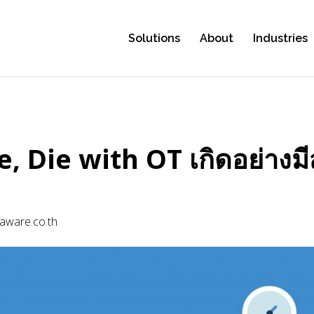
S
Solutions
About
Industries
e, Die with OT เกิดอย่าง
ware.co.th