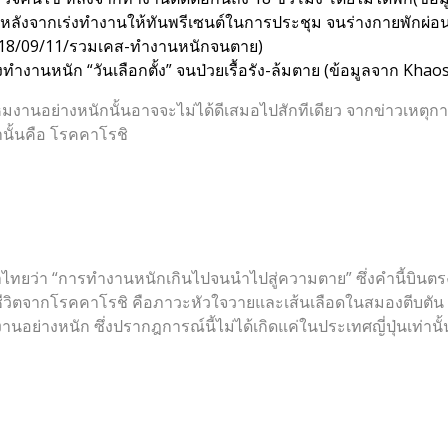
ชีวิตหลังจากเร่งทำงานให้ทันพรีเซนต์ในการประชุม จนร่างกายพักผ่อ
018/09/11/รวมเคส-ทำงานหนักจนตาย
)
งทำงานหนัก “วันเลือกตั้ง” จนป่วยเรื้อรัง-ล้มตาย (ข้อมูลจาก
Khao
รโหมงานอย่างหนักนั้นอาจจะไม่ได้ดีเสมอไปสักทีเดียว จากข่าวเหตุ
่านั้นคือ โรคคาโรชิ
ทยว่า “การทำงานหนักเกินไปจนนำไปสู่ความตาย” ซึ่งคำนี้บินต
เสียชีวิตจากโรคคาโรชิ คือภาวะหัวใจวายและเส้นเลือดในสมองตีบต
ย่างหนัก ซึ่งปรากฎการณ์นี้ไม่ได้เกิดแค่ในประเทศญี่ปุ่นเท่านั