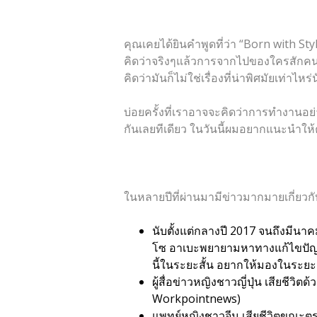
คุณเคยได้ยินคำพูดที่ว่า “Born with S
คิดว่าจริงๆแล้วการจากไปของใครสักค
คิดว่ามันก็ไม่ใช่เรื่องที่น่าพิศมัยเท่าไหร่
บ่อยครั้งที่เราอาจจะคิดว่าการทำงานอย
กันเลยทีเดียว ในวันนี้ผมอยากแนะนำให้
ในหลายปีที่ผ่านมามีข่าวมากมายเกี่ยวกับ
นับตั้งแต่กลางปี 2017 จนถึงมีนาค
โซ อาเบะพยายามหาทางแก้ไขปัญหาแ
นี้ในระยะสั้น อยากให้มองในระย
ผู้สื่อข่าวหญิงชาวญี่ปุ่น เสียชี
Workpointnews
)
แพทย์หญิงชาวจีน เสียชีวิตขณะตร