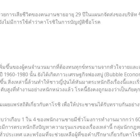
9 ด้วยการเสียชีวิตของคนงานชายอายุ 29 ปีในแผนกจัดส่งของบริษัท ซึ
ังไม่มีการใช้คำว่าคาโรชิในการบัญญัติชื่อโรค
การเพิ่มขึ้นของผู้คนจำนวนมากที่ต้องทนทุกข์ทรมานจากหัวใจวายแล
960-1980 นั้น ยังได้เกิดภาวะเศรษฐกิจฟองสบู่ (Bubble Economy) ใ
สิ่งเหล่านี้ล้วนทำให้ชาวญี่ปุ่นได้หันมาตระหนักถึงเรื่องนี้และเร
บสูงที่ทำงานอย่างหนักหน่วงแล้ว โรคนี้ยังคงถูกมองว่าเป็นภัยคุก
เผยแพร่สถิติเกี่ยวกับคาโรชิ เพื่อให้ประชาชนได้รับทราบกันอย่างท
่าเกือบ 1 ใน 4 ของพนักงานชายมีชั่วโมงการทำงานมากกว่า 60 ช
ื่อมีการตระหนักถึงปัญหาความรุนแรงของเรื่องเหล่านี้ กลุ่มนักกฎห
่วประเทศ และพร้อมที่จะช่วยเหลือผู้ที่ขอคำปรึกษาเกี่ยวกับคาโรช