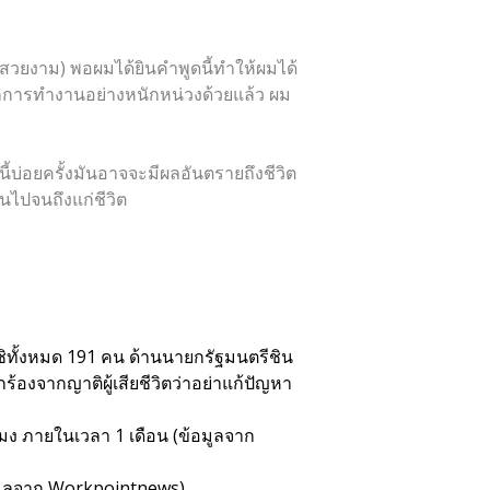
งสวยงาม) พอผมได้ยินคำพูดนี้ทำให้ผมได้
การทำงานอย่างหนักหน่วงด้วยแล้ว ผม
้บ่อยครั้งมันอาจจะมีผลอันตรายถึงชีวิต
นไปจนถึงแก่ชีวิต
โรชิทั้งหมด 191 คน ด้านนายกรัฐมนตรีชิน
งจากญาติผู้เสียชีวิตว่าอย่าแก้ปัญหา
วโมง ภายในเวลา 1 เดือน (ข้อมูลจาก
มูลจาก
Workpointnews
)