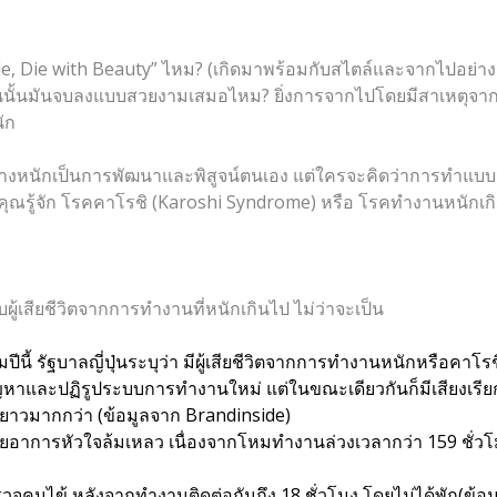
tyle, Die with Beauty” ไหม? (เกิดมาพร้อมกับสไตล์และจากไปอย่า
นนั้นมันจบลงแบบสวยงามเสมอไหม? ยิ่งการจากไปโดยมีสาเหตุจาก
นัก
่างหนักเป็นการพัฒนาและพิสูจน์ตนเอง แต่ใครจะคิดว่าการทำแบบนี
คุณรู้จัก โรคคาโรชิ (Karoshi Syndrome) หรือ โรคทำงานหนักเกิ
ผู้เสียชีวิตจากการทำงานที่หนักเกินไป ไม่ว่าจะเป็น
มปีนี้ รัฐบาลญี่ปุ่นระบุว่า มีผู้เสียชีวิตจากการทำงานหนักหรือคา
ละปฏิรูประบบการทำงานใหม่ แต่ในขณะเดียวกันก็มีเสียงเรียกร้อ
ะยาวมากกว่า (ข้อมูลจาก
Brandinside
)
วิตด้วยอาการหัวใจล้มเหลว เนื่องจากโหมทำงานล่วงเวลากว่า 159 ชั่
วจคนไข้ หลังจากทำงานติดต่อกันถึง 18 ชั่วโมง โดยไม่ได้พัก(ข้อ